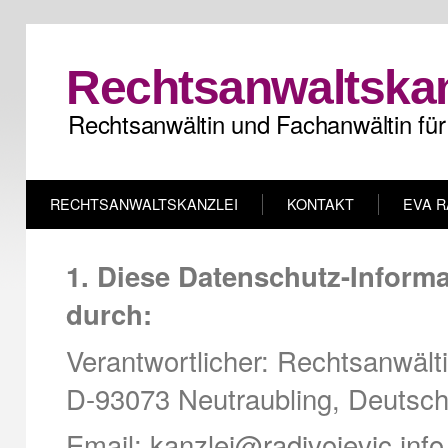
Rechtsanwaltskan
Rechtsanwältin und Fachanwältin für
RECHTSANWALTSKANZLEI
KONTAKT
EVA R
1. Diese Datenschutz-Informat
durch:
Verantwortlicher: Rechtsanwälti
D-93073 Neutraubling, Deutsch
Email:
kanzlei@radivojevic.info